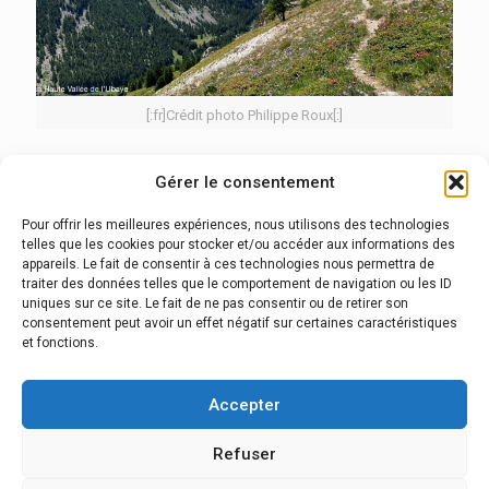
[:fr]Crédit photo Philippe Roux[:]
8 avril 2024
Gérer le consentement
Philippe Roux “C’est un trek mythique de la chaîne des Alpes qui
est un aboutissement dans la vie d’un amoureux de la
Pour offrir les meilleures expériences, nous utilisons des technologies
montagne”.
telles que les cookies pour stocker et/ou accéder aux informations des
appareils. Le fait de consentir à ces technologies nous permettra de
Read more
traiter des données telles que le comportement de navigation ou les ID
uniques sur ce site. Le fait de ne pas consentir ou de retirer son
consentement peut avoir un effet négatif sur certaines caractéristiques
et fonctions.
Comments are closed.
Accepter
Refuser