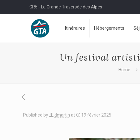
GR5 - La Grande Traversée des Alpes
Itinéraires
Hébergements
Sé
Un festival artis
Home
Published by
dmartin
at
19 février 2025