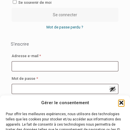
Se souvenir de moi
Se connecter
Mot de passe perdu ?
S’inscrire
Obligatoire
Adresse e-mail
*
Obligatoire
Mot de passe
*
Vos données personnelles seront utilisées pour vous accompagner au
Gérer le consentement
cours de votre visite du site web, gérer l’accès à votre compte, et pour
d’autres raisons décrites dans notre
politique de confidentialité
.
Pour offrir les meilleures expériences, nous utilisons des technologies
telles que les cookies pour stocker et/ou accéder aux informations des
appareils. Le fait de consentir à ces technologies nous permettra de
S’inscrire
traiter des données telles que le comportement de navigation ou les ID