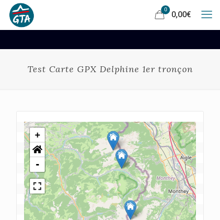
0
0,00
€
Test Carte GPX Delphine 1er tronçon
+
-