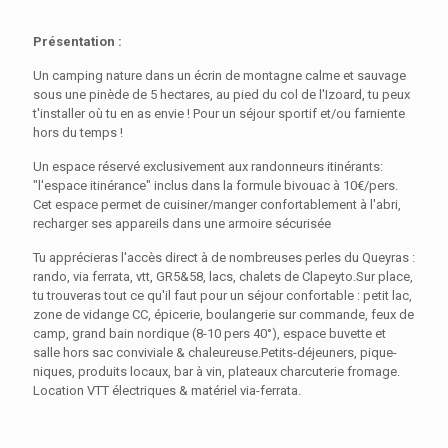
Présentation :
Un camping nature dans un écrin de montagne calme et sauvage
sous une pinède de 5 hectares, au pied du col de l'Izoard, tu peux
t'installer où tu en as envie ! Pour un séjour sportif et/ou farniente
hors du temps !
Un espace réservé exclusivement aux randonneurs itinérants:
"l'espace itinérance" inclus dans la formule bivouac à 10€/pers.
Cet espace permet de cuisiner/manger confortablement à l'abri,
recharger ses appareils dans une armoire sécurisée
Tu apprécieras l'accès direct à de nombreuses perles du Queyras :
rando, via ferrata, vtt, GR5&58, lacs, chalets de Clapeyto.Sur place,
tu trouveras tout ce qu'il faut pour un séjour confortable : petit lac,
zone de vidange CC, épicerie, boulangerie sur commande, feux de
camp, grand bain nordique (8-10 pers 40°), espace buvette et
salle hors sac conviviale & chaleureuse.Petits-déjeuners, pique-
niques, produits locaux, bar à vin, plateaux charcuterie fromage.
Location VTT électriques & matériel via-ferrata.