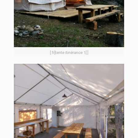
[:fr]tente itinérance 1[:]