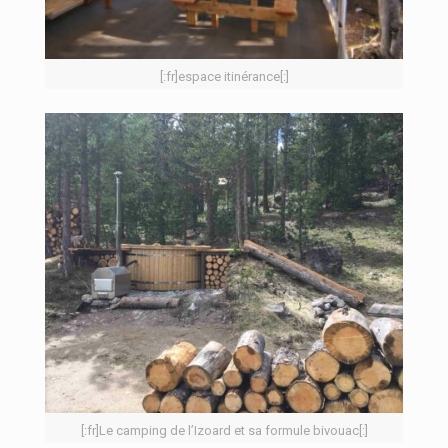
[:fr]espace itinérance[:]
[:fr]Le camping de l’Izoard et sa formule bivouac[:]