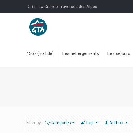
GR5 - La Grande Traversée des Alpes
#367 (no title)
Les hébergements
Les séjours
Filter by
Categories
Tags
Authors