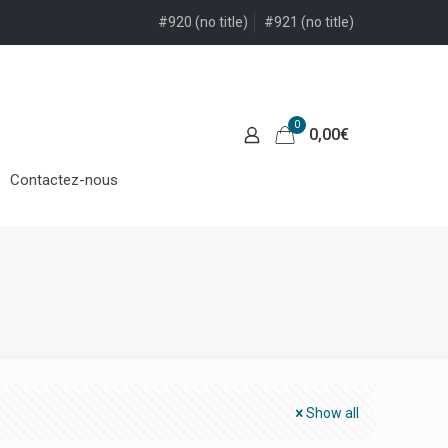
#920 (no title)
#921 (no title)
0
0,00
€
Contactez-nous
Show all