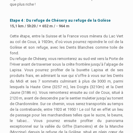
que plus riche !
Etape
4 : Du refuge de Chésery au refuge de la Golèse
15,1 km / 5h20 / + 652 m / - 964 m
Cette étape, entre la Suisse et la France vous mènera du Lac Vert
au col de Coux, à 1920m, d'où vous pourrez rejoindre le col de la
Golèse et son refuge, avec les Dents Blanches comme toile de
fond.
Du refuge de Chésery, vous remonterez au sud-est vers la Porte de
l'Hiver avant de traverser sous la crête frontière jusqu'à l'alpage de
Lapisa. Vous pourrez profiter de la buvette Lapisa et de ses
produits frais, en admirant la vue qui s'offre à vous sur les Dents
du Midi et ses 7 sommets culminant à plus de 3000 m, parmi
lesquels la Haute Cime (3257 m), les Doigts (3210m) et la Dent
Jaune (3186 m).
Vous remonterez ensuite au col de Coux, situé à
2120 m, avant de descendre par le sentier muletier jusqu'au torrent
de Chardonnière. Sur ce chemin, vous serez transportés au temps
de la contrebande, entre 1920 et 1950 ! Le col fut en effet un lieu
de passage pour les marchandises telles que le sucre, le beurre,
le tabac...
Vous pourrez ensuite profiter du panorama
exceptionnel sur la vallée du Giffre (Samoëns) et de la Manche
(Morzine) depuis le refuge de la Golèse, situé en plein cœur de