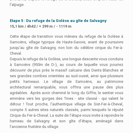
l'alpage.
Etape 5 : Du refuge de la Golèse au gîte de Salvagny
15,1 km / 4h42 / + 299 m / - 1119 m
Cette étape de transition vous mènera du refuge de la Golèse à
Samoëns, village typique de Haute-Savoie, avant de poursuivre
jusqu'au gîte de Salvagny, non loin du célèbre cirque du Fer-à-
Cheval.
Depuis le refuge de la Golèse, une longue descente vous conduira
à Samoëns (950m de D-), au cours de laquelle vous pourrez
découvrir de plus près le massif calcaire des Dents Blanches et
ses grandes combes orientées au sud-ouest, ainsi que plusieurs
petits hameaux.
Le village de Samoëns, au patrimoine
architectural remarquable, vous offrira une pause des plus
agréables.
Après avoir cheminé le long du Giffre, le sentier vous
emmène vers les gorges des Tines - site classé - qui valent le
détour ! Tout proche, l'authentique village de Sixt-Fer-à-Cheval,
compte 5 autres sites naturels classés, parmi lesquels le réputé
Cirque du Fer-à-Cheval.
La suite de l'étape vous invite à rejoindre le
hameau de Salvagny et son gîte d'étape, aménagé dans
l’ancienne fruitière du village.