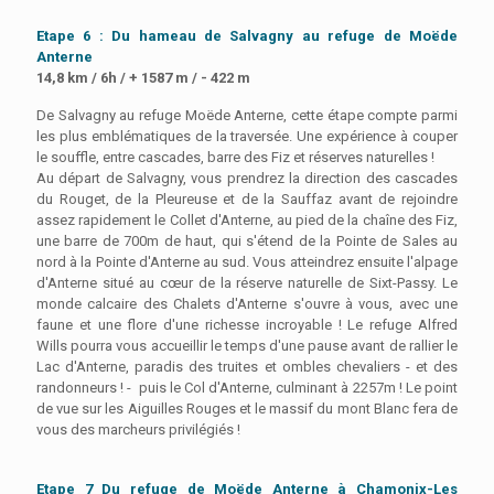
Etape 6 : Du hameau de Salvagny au refuge de Moëde
Anterne
14,8 km / 6h / + 1587 m / - 422 m
De Salvagny au refuge Moëde Anterne, cette étape compte parmi
les plus emblématiques de la traversée. Une expérience à couper
le souffle, entre cascades, barre des Fiz et réserves naturelles !
Au départ de Salvagny, vous prendrez la direction des cascades
du Rouget, de la Pleureuse et de la Sauffaz avant de rejoindre
assez rapidement le Collet d'Anterne, au pied de la chaîne des Fiz,
une barre de 700m de haut, qui s'étend de la Pointe de Sales au
nord à la Pointe d'Anterne au sud.
Vous atteindrez ensuite l'alpage
d'Anterne situé au cœur de la réserve naturelle de Sixt-Passy. Le
monde calcaire des Chalets d'Anterne s'ouvre à vous, avec une
faune et une flore d'une richesse incroyable ! Le refuge Alfred
Wills pourra vous accueillir le temps d'une pause avant de rallier le
Lac d'Anterne, paradis des truites et ombles chevaliers - et des
randonneurs ! - puis le Col d'Anterne, culminant à 2257m ! Le point
de vue sur les Aiguilles Rouges et le massif du mont Blanc fera de
vous des marcheurs privilégiés !
Etape 7 Du refuge de Moëde Anterne à Chamonix-Les