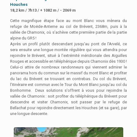
Houches
18,2 km / 7h13 / + 1082 m / - 2069 m
Cette magnifique étape face au mont Blanc vous mènera du
refuge de Moëde-Anterne au col de Brévent, 2368m, puis à la
vallée de Chamonix, où s'achève cette première partie de la partie
alpine du GR5 !
Après un profil plutôt descendant jusqu'au pont de l'Arvelé, ce
sera ensuite une longue montée régulière qui vous attendra pour
rejoindre le Brévent, situé à l'extrémité méridionale des Aiguilles
Rouges et accessible en téléphérique depuis Chamonix dès 1930 !
Celui-ci attire de nombreux randonneurs qui viennent admirer le
panorama hors du commun sur le massif du mont Blanc et profiter
du lac du Brévent se trouvant en contrebas.
Du col du Brévent,
l'itinéraire est commun avec le Tour du Mont Blanc jusqu'au col du
Bonhomme.
Deux solutions s'offrent à vous pour rejoindre la
vallée de Chamonix : soit profiter du téléphérique du Brévent pour
descendre et visiter Chamonix, soit passer par le refuge de
Bellachat pour rejoindre directement les Houches (et sa gare), par
une longue descente.