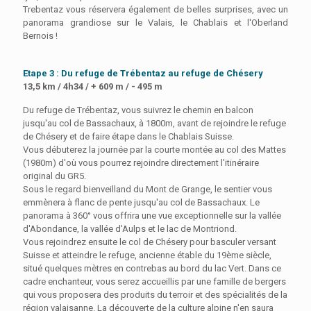
Trebentaz vous réservera également de belles surprises, avec un
panorama grandiose sur le Valais, le Chablais et l'Oberland
Bernois !
Etape 3 : Du refuge de Trébentaz au refuge de Chésery
13,5 km / 4h34 / + 609 m / - 495 m
Du refuge de Trébentaz, vous suivrez le chemin en balcon
jusqu'au col de Bassachaux, à 1800m, avant de rejoindre le refuge
de Chésery et de faire étape dans le Chablais Suisse.
Vous débuterez la journée par la courte montée au col des Mattes
(1980m) d'où vous pourrez rejoindre directement l'itinéraire
original du GR5.
Sous le regard bienveilland du Mont de Grange, le sentier vous
emmènera à flanc de pente jusqu'au col de Bassachaux. Le
panorama à 360° vous offrira une vue exceptionnelle sur la vallée
d'Abondance, la vallée d'Aulps et le lac de Montriond.
Vous rejoindrez ensuite le col de Chésery pour basculer versant
Suisse et atteindre le refuge, ancienne étable du 19ème siècle,
situé quelques mètres en contrebas au bord du lac Vert. Dans ce
cadre enchanteur, vous serez accueillis par une famille de bergers
qui vous proposera des produits du terroir et des spécialités de la
région valaisanne. La découverte de la culture alpine n'en saura