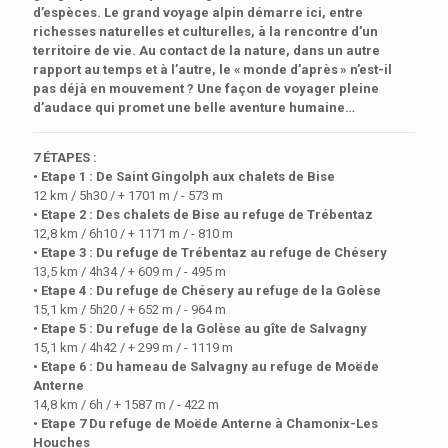
d’espèces. Le grand voyage alpin démarre ici, entre
richesses naturelles et culturelles, à la rencontre d’un
territoire de vie. Au contact de la nature, dans un autre
rapport au temps et à l’autre, le « monde d’après » n’est-il
pas déjà en mouvement ? Une façon de voyager pleine
d’audace qui promet une belle aventure humaine…
7 ÉTAPES :
• Etape 1 : De Saint Gingolph aux chalets de Bise
12 km / 5h30 / + 1701 m / - 573 m
• Etape 2 : Des chalets de Bise au refuge de Trébentaz
12,8 km / 6h10 / + 1171 m / - 810 m
• Etape 3 : Du refuge de Trébentaz au refuge de Chésery
13,5 km / 4h34 / + 609 m / - 495 m
• Etape 4 : Du refuge de Chésery au refuge de la Golèse
15,1 km / 5h20 / + 652 m / - 964 m
• Etape 5 : Du refuge de la Golèse au gîte de Salvagny
15,1 km / 4h42 / + 299 m / - 1119 m
• Etape 6 : Du hameau de Salvagny au refuge de Moëde
Anterne
14,8 km / 6h / + 1587 m / - 422 m
• Etape 7 Du refuge de Moëde Anterne à Chamonix-Les
Houches