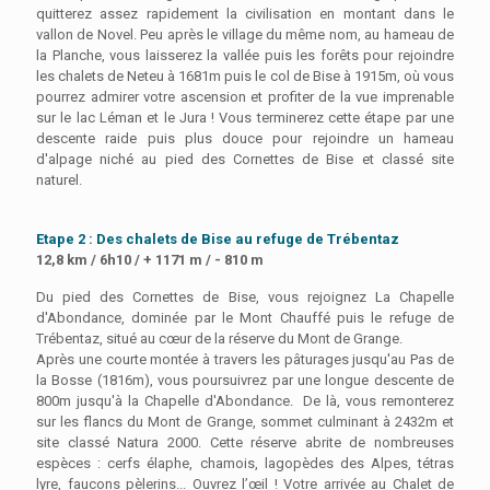
quitterez assez rapidement la civilisation en montant dans le
vallon de Novel. Peu après le village du même nom, au hameau de
la Planche, vous laisserez la vallée puis les forêts pour rejoindre
les chalets de Neteu à 1681m puis le col de Bise à 1915m, où vous
pourrez admirer votre ascension et profiter de la vue imprenable
sur le lac Léman et le Jura !
Vous terminerez cette étape par une
descente raide puis plus douce pour rejoindre un hameau
d'alpage niché au pied des Cornettes de Bise et classé site
naturel.
Etape 2 : Des chalets de Bise au refuge de Trébentaz
12,8 km / 6h10 / + 1171 m / - 810 m
Du pied des Cornettes de Bise, vous rejoignez La Chapelle
d'Abondance, dominée par le Mont Chauffé puis le refuge de
Trébentaz, situé au cœur de la réserve du Mont de Grange.
Après une courte montée à travers les pâturages jusqu'au Pas de
la Bosse (1816m), vous poursuivrez par une longue descente de
800m jusqu'à la Chapelle d'Abondance.
De là
, vous remonterez
sur les flancs du Mont de Grange, sommet culminant à 2432m et
site classé Natura 2000. Cette réserve abrite de nombreuses
espèces : cerfs élaphe, chamois, lagopèdes des Alpes, tétras
lyre, faucons pèlerins... Ouvrez l’œil ! Votre arrivée au Chalet de