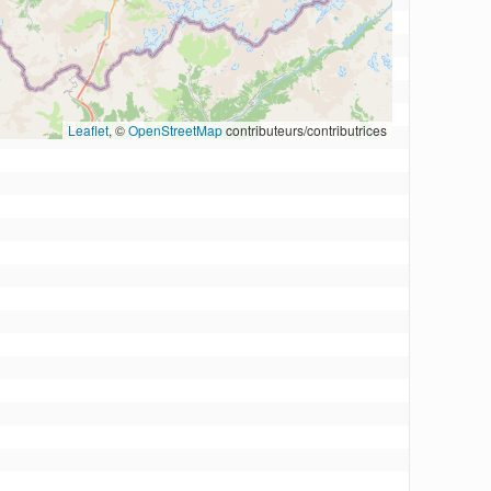
Leaflet
, © 
OpenStreetMap
 contributeurs/contributrices