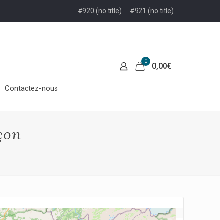
#920 (no title)
#921 (no title)
0
0,00
€
Contactez-nous
çon