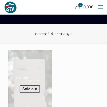
0
0,00
€
carnet de voyage
Sold out